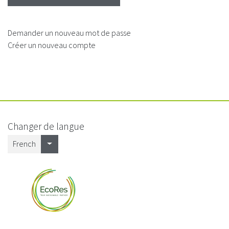
passe
Symbiosis
correspondant
through
à
the
votre
development
Demander un nouveau mot de passe
nom
of
Créer un nouveau compte
d'utilisateur.
a
novel
and
innovative
training
approach.
Changer de langue
French