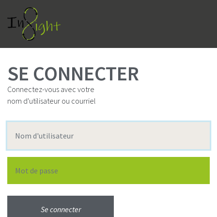
the development
Aller
au
contenu
principal
of a novel and
SE CONNECTER
Connectez-vous avec votre
innovative training
nom d'utilisateur ou courriel
Nom d'utilisateur
approach
Saisissez
Mot de passe
votre
nom
Saisissez
d'utilisateur
le
pour
mot
Fostering
de
Industrial